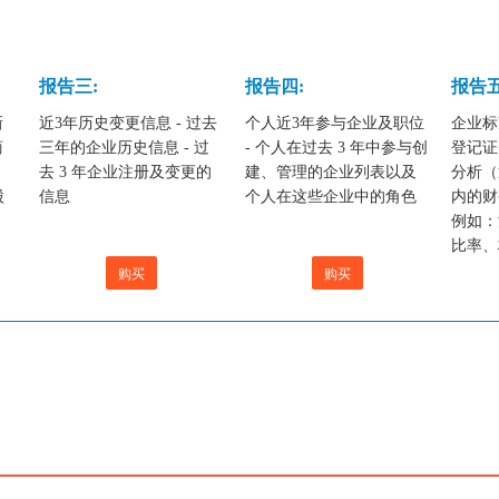
报告三:
报告四:
报告五
新
近3年历史变更信息 - 过去
个人近3年参与企业及职位
企业标
商
三年的企业历史信息 - 过
- 个人在过去 3 年中参与创
登记证
、
去 3 年企业注册及变更的
建、管理的企业列表以及
分析（
股
信息
个人在这些企业中的角色
内的财
例如：
比率、
购买
购买