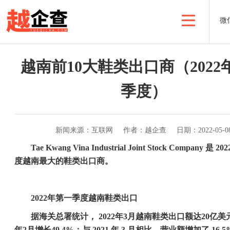
微
越南前10大鞋类出口商（2022
季度）
新闻来源：互联网
作者：越企查
日期：2022-05-0
Tae Kwang Vina Industrial Joint Stock Company
是
202
度越南最大的鞋类出口商。
2022
年第一季度越南鞋类出口
据海关总署统计，
2022
年
3
月越南鞋类出口额达
20
亿美
年
2
月增长
49.4%
；与
2021
年
3
月相比，营业额增加了
16.5