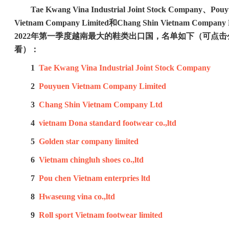
Tae Kwang Vina Industrial Joint Stock Company
、
Pouy
Vietnam Company Limited
和
Chang Shin Vietnam Company L
2022
年第一季度越南最大的鞋类出口国，名单如下（可点击
看）：
1
Tae Kwang Vina Industrial Joint Stock Company
2
Pouyuen Vietnam Company Limited
3
Chang Shin Vietnam Company Ltd
4
vietnam Dona standard footwear co.,ltd
5
Golden star company limited
6
Vietnam chingluh shoes co.,ltd
7
Pou chen Vietnam enterpries ltd
8
Hwaseung vina co.,ltd
9
Roll sport Vietnam footwear limited