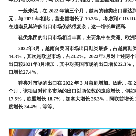
一般来说，在
2022
年前三个月，越南的鞋类出口额达
元，与
2021
年相比，营业额增长了
10.3%
。考虑到
COVID
在越南及其许多出口市场仍然很复杂，这一增长率很高
.
鞋类集团的出口市场相当丰富，主要集中在美洲、欧洲
2022
年
3
月，越南向美国市场出口鞋类最多，占越南鞋
44.3%
，其次是欧盟市场，占
23.2%
。
2022
年
3
月对上述两个
出口较
2021
年
3
月增加，其中对美国市场的出口增长
22.3%
，
口增长
27.4%
。
鞋类对市场的出口在
2022
年
3
月急剧增加。因此，在
2
个月，该项目对许多市场的出口以两位数的速度增长，例如
17.5%
，欧盟增长
18.7%
，加拿大增长
26.3%
，阿联酋增长
度增长
34.4%
，等等。