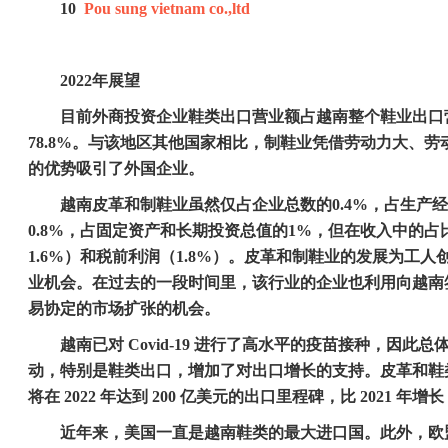
10
Pou sung vietnam co.,ltd
2022
年展望
目前外商投资企业鞋类出口营业额占越南整个鞋业出口
78.8%
。与该地区其他国家相比，制鞋业凭借劳动力大、劳
的优势吸引了外国企业。
越南皮革和制鞋业虽然仅占企业总数的
0.4%
，占生产经
0.8%
，占固定资产和长期投资总值的
1%
，但在收入中的占
1.6%
）和税前利润（
1.8%
）。皮革和制鞋业的发展为工人
业机会。在过去的一段时间里，该行业的企业也利用向越南
易协定的市场扩张的机会。
越南已对
Covid-19
进行了高水平的疫苗接种，因此总
动，特别是鞋类出口，增加了对出口增长的支持。皮革和鞋
将在
2022
年达到
200
亿美元的出口里程碑，比
2021
年增长
近年来，美国一直是越南鞋类的最大进口国。此外，欧