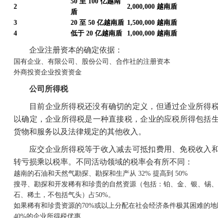
50
至
100
亿越南
2
2,000,000
越南盾
盾
3
20
至
50
亿越南盾
1,500,000
越南盾
4
低于
20
亿越南盾
1,000,000
越南盾
企业注册资本的确定依据：
国有企业、有限公司、股份公司、合作社的注册资本
外商投资企业投资资金
公司所得税
目前企业所得税还没有确切的定义，但通过企业所得
以确定，企业所得税是一种直接税，企业的应税所得包括
货物和服务以及法律规定的其他收入。
应交企业所得税等于收入减去可抵扣费用、免税收入
转亏损乘以税率。不同活动领域的税率会有所不同：
越南的石油和天然气勘探、勘探和生产从 32% 提高到 50%
搜寻、勘探和开发稀有和珍贵的自然资源（包括：铂、金、银、锡、
石、稀土，不包括气头）占50%。
如果稀有和珍贵资源的70%或以上分配在社会经济条件极其困难的
40%的企业所得税优惠