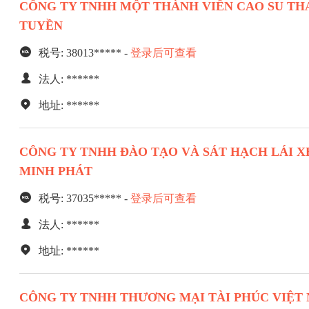
CÔNG TY TNHH MỘT THÀNH VIÊN CAO SU TH
TUYỀN
税号: 38013***** -
登录后可查看
法人: ******
地址: ******
CÔNG TY TNHH ĐÀO TẠO VÀ SÁT HẠCH LÁI 
MINH PHÁT
税号: 37035***** -
登录后可查看
法人: ******
地址: ******
CÔNG TY TNHH THƯƠNG MẠI TÀI PHÚC VIỆT